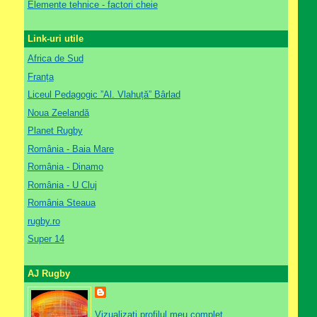
Elemente tehnice - factori cheie
Link-uri utile
Africa de Sud
Franța
Liceul Pedagogic ”Al. Vlahuță” Bârlad
Noua Zeelandă
Planet Rugby
România - Baia Mare
România - Dinamo
România - U Cluj
România Steaua
rugby.ro
Super 14
AJ Rugby
Vizualizați profilul meu complet