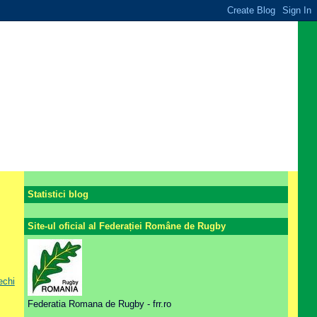
Statistici blog
Site-ul oficial al Federației Române de Rugby
echi
Federatia Romana de Rugby - frr.ro