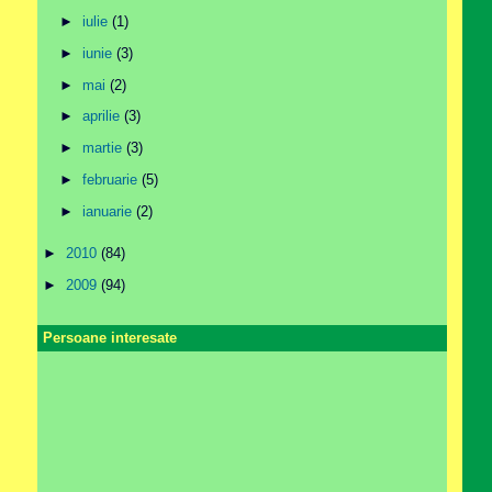
►
iulie
(1)
►
iunie
(3)
►
mai
(2)
►
aprilie
(3)
►
martie
(3)
►
februarie
(5)
►
ianuarie
(2)
►
2010
(84)
►
2009
(94)
Persoane interesate